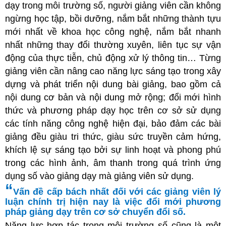
dạy trong môi trường số, người giảng viên cần không
ngừng học tập, bồi dưỡng, nắm bắt những thành tựu
mới nhất về khoa học công nghệ, nắm bắt nhanh
nhất những thay đổi thường xuyên, liên tục sự vận
động của thực tiễn, chủ động xử lý thông tin… Từng
giảng viên cần nâng cao năng lực sáng tạo trong xây
dựng và phát triển nội dung bài giảng, bao gồm cả
nội dung cơ bản và nội dung mở rộng; đổi mới hình
thức và phương pháp dạy học trên cơ sở sử dụng
các tính năng công nghệ hiện đại, bảo đảm các bài
giảng đều giàu tri thức, giàu sức truyền cảm hứng,
khích lệ sự sáng tạo bởi sự linh hoạt và phong phú
trong các hình ảnh, âm thanh trong quá trình ứng
dụng số vào giảng dạy mà giảng viên sử dụng.
“
Vấn đề cấp bách nhất đối với các giảng viên lý
luận chính trị hiện nay là việc đổi mới phương
pháp giảng dạy trên cơ sở chuyển đổi số.
Năng lực hợp tác trong môi trường số cũng là một