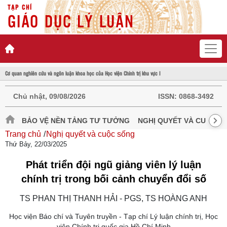
TẠP CHÍ
GIÁO DỤC LÝ LUẬN
Cơ quan nghiên cứu và ngôn luận khoa học của Học viện Chính trị khu vực I
Chủ nhật, 09/08/2026
ISSN:
0868-3492
BẢO VỆ NỀN TẢNG TƯ TƯỞNG
NGHỊ QUYẾT VÀ CUỘC S
Trang chủ
Nghị quyết và cuộc sống
Thứ Bảy, 22/03/2025
Phát triển đội ngũ giảng viên lý luận
chính trị trong bối cảnh chuyển đổi số
TS PHAN THỊ THANH HẢI - PGS, TS HOÀNG ANH
Học viện Báo chí và Tuyên truyền - Tạp chí Lý luận chính trị, Học
viện Chính trị quốc gia Hồ Chí Minh