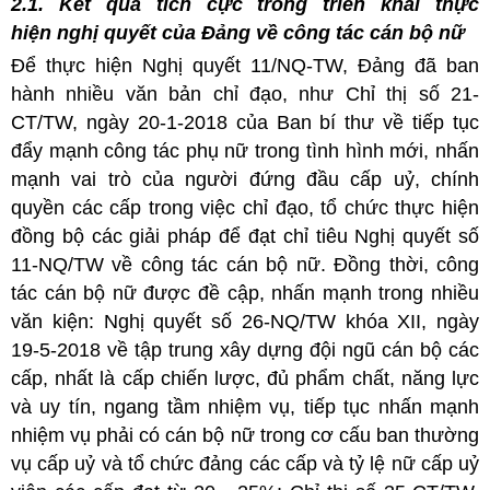
2.1. Kết quả tích cực trong triển khai thực
hiện nghị quyết của Đảng về công tác cán bộ nữ
Để thực hiện Nghị quyết 11/NQ-TW, Đảng đã ban
hành nhiều văn bản chỉ đạo, như Chỉ thị số 21-
CT/TW, ngày 20-1-2018 của Ban bí thư về tiếp tục
đẩy mạnh công tác phụ nữ trong tình hình mới, nhấn
mạnh vai trò của người đứng đầu cấp uỷ, chính
quyền các cấp trong việc chỉ đạo, tổ chức thực hiện
đồng bộ các giải pháp để đạt chỉ tiêu Nghị quyết số
11-NQ/TW về công tác cán bộ nữ. Đồng thời, công
tác cán bộ nữ được đề cập, nhấn mạnh trong nhiều
văn kiện: Nghị quyết số 26-NQ/TW khóa XII, ngày
19-5-2018 về tập trung xây dựng đội ngũ cán bộ các
cấp, nhất là cấp chiến lược, đủ phẩm chất, năng lực
và uy tín, ngang tầm nhiệm vụ, tiếp tục nhấn mạnh
nhiệm vụ phải có cán bộ nữ trong cơ cấu ban thường
vụ cấp uỷ và tổ chức đảng các cấp và tỷ lệ nữ cấp uỷ