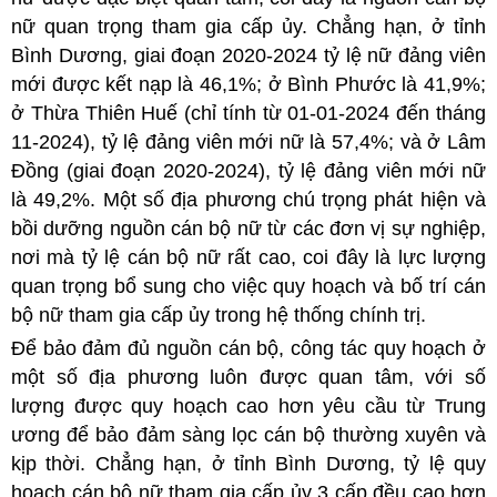
nữ quan trọng tham gia cấp ủy. Chẳng hạn, ở tỉnh
Bình Dương, giai đoạn 2020-2024 tỷ lệ nữ đảng viên
mới được kết nạp
là 46,1%; ở Bình Phước là 41,9%;
ở Thừa Thiên Huế (chỉ tính từ 01-01-2024 đến tháng
11-2024), tỷ lệ đảng viên mới nữ là 57,4%; và ở Lâm
Đồng (giai đoạn 2020-2024), tỷ lệ đảng viên mới nữ
là 49,2%. Một số địa phương chú trọng phát hiện và
bồi
dưỡng nguồn cán bộ nữ từ các đơn vị sự nghiệp,
nơi mà tỷ lệ cán bộ nữ rất cao, coi đây là lực lượng
quan trọng bổ sung cho việc quy hoạch và bố trí cán
bộ nữ tham gia cấp ủy trong hệ thống chính trị.
Để bảo đảm đủ nguồn cán bộ, công tác quy hoạch ở
một số địa phương luôn được quan tâm, với số
lượng được quy hoạch cao hơn yêu cầu từ Trung
ương để bảo đảm sàng lọc cán bộ thường xuyên và
kịp thời. Chẳng hạn, ở tỉnh Bình Dương, tỷ lệ quy
hoạch cán bộ nữ tham gia cấp ủy 3 cấp đều cao hơn