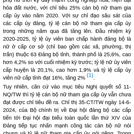
phụ nữ thời kỳ đẩy mạnh công nghiệp hóa, hiện đại
hóa đất nước, với chỉ tiêu 25% cán bộ nữ tham gia
cấp ủy vào năm 2020. Với sự chỉ đạo sâu sát của
các cấp ủy đảng, tỷ lệ cán bộ nữ tham gia cấp ủy
trong những năm qua đã tăng lên. Đầu nhiệm kỳ
2020-2025, tỷ lệ ủy viên ban chấp hành đảng bộ là
nữ ở cấp cơ sở (chỉ bao gồm các xã, phường, thị
trấn) thuộc 63 Đảng bộ tỉnh, thành phố là 25,6%, cao
hơn 4,2% so với cuối nhiệm kỳ trước; tỷ lệ nữ ủy viên
cấp huyện là 20,1%, cao hơn 1,9% và tỷ lệ cấp ủy
(1)
viên nữ cấp tỉnh đạt 16%, tăng 2%
.
Tuy nhiên, căn cứ vào mục tiêu Nghị quyết số 11-
NQ/TW thì tỷ lệ cán bộ nữ tham gia cấp ủy vẫn chưa
đạt được chỉ tiêu đề ra. Chỉ thị 35-CT/TW ngày 14-6-
2024, của Bộ chính trị về Đại hội đảng bộ các cấp
tiến tới Đại hội đại biểu toàn quốc lần thứ XIV của
Đảng tiếp tục nhấn mạnh công tác cán bộ nữ nói
chung và tỷ lệ nữ tham gia cấp ủy nói riêng. Trong