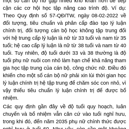
một số cán bộ nữ gặp nhiều khó khăn hơn để tiếp
cận các cơ hội học tập nâng cao trình độ. Ví dụ:
Theo Quy định số 57-QĐ/TW, ngày 08-02-2022 về
đối tượng, tiêu chuẩn và phân cấp đào tạo lý luận
chính trị, đối tượng cán bộ học không tập trung đối
với hệ trung cấp lý luận là nữ từ 33 tuổi và nam từ 35
tuổi; hệ cao cấp lý luận là nữ từ 38 tuổi và nam từ 40
tuổi. Tuy nhiên, độ tuổi dưới 33 và 38 thường là độ
tuổi phụ nữ nuôi con nhỏ làm hạn chế khả năng tham
gia học tập trung của cán bộ, công chức nữ. Điều đó
khiến cho một số cán bộ nữ phải xin lùi thời gian học
lý luận chính trị hệ tập trung để chăm sóc con nhỏ, vì
vậy thiếu tiêu chuẩn lý luận chính trị để được bổ
nhiệm.
Các quy định gần đây về độ tuổi quy hoạch, luân
chuyển và bổ nhiệm vẫn căn cứ vào tuổi nghỉ hưu,
trong khi đó, đến năm 2035 phụ nữ chính thức được