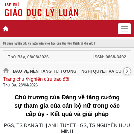
TẠP CHÍ
GIÁO DỤC LÝ LUẬN
Cơ quan nghiên cứu và ngôn luận khoa học của Học viện Chính trị khu vực I
Thứ Bảy, 08/08/2026
ISSN:
0868-3492
BẢO VỆ NỀN TẢNG TƯ TƯỞNG
NGHỊ QUYẾT VÀ CUỘC S
Trang chủ
Nghiên cứu trao đổi
Thứ Ba, 28/04/2026
Chủ trương của Đảng về tăng cường
sự tham gia của cán bộ nữ trong các
cấp ủy - Kết quả và giải pháp
PGS, TS ĐẶNG THỊ ÁNH TUYẾT - GS, TS NGUYỄN HỮU
MINH