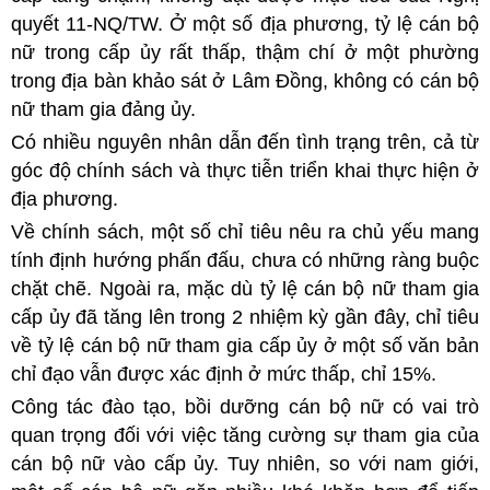
quyết 11-NQ/TW. Ở một số địa phương, tỷ lệ cán bộ
nữ trong cấp ủy rất thấp, thậm chí ở một phường
trong địa bàn khảo sát ở Lâm Đồng, không có cán bộ
nữ tham gia đảng ủy.
Có nhiều nguyên nhân dẫn đến tình trạng trên, cả từ
góc độ chính sách và thực tiễn triển khai thực hiện ở
địa phương.
Về chính sách, một số chỉ tiêu nêu ra chủ yếu mang
tính định hướng phấn đấu, chưa có những ràng buộc
chặt chẽ. Ngoài ra, mặc dù tỷ lệ cán bộ nữ tham gia
cấp ủy đã tăng lên trong 2 nhiệm kỳ gần đây, chỉ tiêu
về tỷ lệ cán bộ nữ tham gia cấp ủy ở một số văn bản
chỉ đạo vẫn được xác định ở mức thấp, chỉ 15%.
Công tác đào tạo, bồi dưỡng cán bộ nữ có vai trò
quan trọng đối với việc tăng cường sự tham gia của
cán bộ nữ vào cấp ủy. Tuy nhiên, so với nam giới,