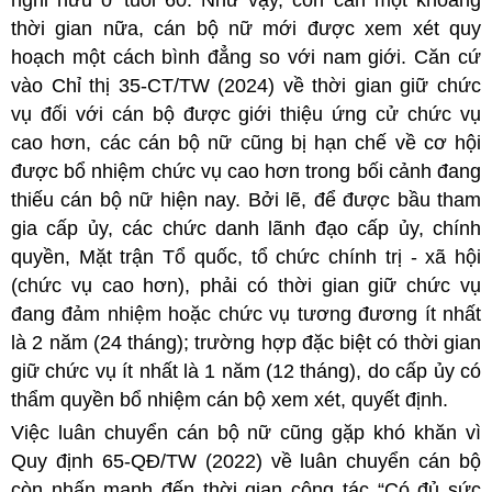
nghỉ hưu ở tuổi 60. Như vậy, còn cần một khoảng
thời gian nữa, cán bộ nữ mới được xem xét
quy
hoạch một cách bình đẳng so với nam giới. Căn cứ
vào Chỉ thị 35-CT/TW (2024) về thời gian giữ chức
vụ đối với cán bộ được giới thiệu ứng cử chức vụ
cao hơn, các cán bộ nữ cũng bị hạn chế về cơ hội
được bổ nhiệm chức vụ cao hơn trong bối cảnh đang
thiếu cán bộ nữ hiện nay. Bởi lẽ, để được bầu tham
gia cấp ủy, các chức danh lãnh đạo cấp ủy, chính
quyền, Mặt trận Tổ quốc, tổ chức chính trị - xã hội
(chức vụ cao hơn), phải có thời gian giữ chức vụ
đang đảm nhiệm hoặc chức vụ tương đương ít nhất
là 2 năm (24 tháng); trường hợp đặc biệt có thời gian
giữ chức vụ ít nhất là 1 năm (12 tháng), do cấp ủy có
thẩm quyền bổ nhiệm cán bộ xem xét, quyết định.
Việc luân chuyển cán bộ nữ cũng gặp khó khăn vì
Quy định 65-QĐ/TW (2022) về luân chuyển cán bộ
còn nhấn mạnh đến thời gian công tác “Có đủ sức