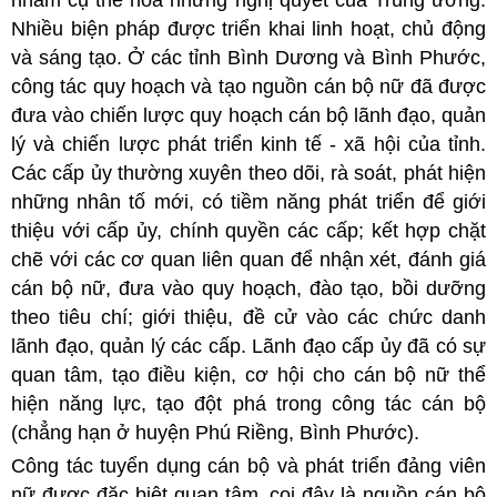
nhằm cụ thể hóa những nghị quyết của Trung ương.
Nhiều biện pháp được triển khai linh hoạt, chủ động
và sáng tạo. Ở các tỉnh Bình Dương và Bình Phước,
công tác quy hoạch và tạo nguồn cán bộ nữ đã được
đưa vào chiến lược quy hoạch cán bộ lãnh đạo, quản
lý và chiến lược phát triển kinh tế - xã hội của tỉnh.
Các cấp ủy thường xuyên theo dõi, rà soát, phát hiện
những nhân tố mới, có tiềm năng phát triển để giới
thiệu với cấp ủy, chính quyền các cấp; kết hợp chặt
chẽ với các cơ quan liên quan để nhận xét, đánh giá
cán bộ nữ, đưa vào quy hoạch, đào tạo, bồi dưỡng
theo tiêu chí; giới thiệu, đề cử vào các chức danh
lãnh đạo, quản lý các cấp. Lãnh đạo cấp ủy đã có sự
quan tâm, tạo điều kiện, cơ hội cho cán bộ nữ thể
hiện năng lực, tạo đột phá trong công tác cán bộ
(chẳng hạn ở huyện Phú Riềng, Bình Phước).
Công tác tuyển dụng cán bộ và phát triển đảng viên
nữ được đặc biệt quan tâm, coi đây là nguồn cán bộ