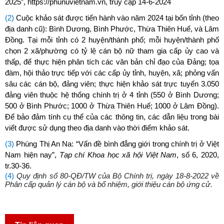
2025”, https://phunuvietnam.vn, truy cập 14-6-2024
(2)
Cuộc khảo sát được tiến hành vào năm 2024 tại bốn
tỉnh (theo
địa danh cũ): Bình
Dương, Bình Phước, Thừa Thiên Huế, và Lâm
Đồng. Tại mỗi tỉnh có 2 huyện/thành phố; mỗi huyện/thành phố
chọn 2 xã/phường có tỷ lệ cán bộ nữ tham gia cấp ủy cao và
thấp, để thực hiện phân tích các văn bản chỉ đạo của Đảng; tọa
đàm, hội thảo trực tiếp với các cấp ủy tỉnh, huyện, xã; phỏng vấn
sâu các cán bộ, đảng viên; thực hiện khảo sát trực tuyến 3.050
đảng viên thuộc hệ thống chính trị ở 4 tỉnh (550 ở Bình Dương;
500 ở Bình Phước; 1000 ở Thừa Thiên Huế; 1000 ở Lâm Đồng).
Để bảo đảm tính cụ thể của các thông tin, các dẫn liệu trong bài
viết được sử dụng theo địa danh vào thời điểm khảo sát.
(3)
Phùng Thị An Na: “Vấn đề bình đẳng giới trong chính trị ở Việt
Nam hiện nay”,
Tạp chí Khoa học xã hội Việt Nam
, số 6, 2020,
tr.30-36.
(4)
Quy định số 80-QĐ/TW của Bộ Chính trị, ngày 18-8-2022 về
Phân cấp quản lý cán bộ và bổ nhiệm, giới thiệu cán bộ ứng cử.