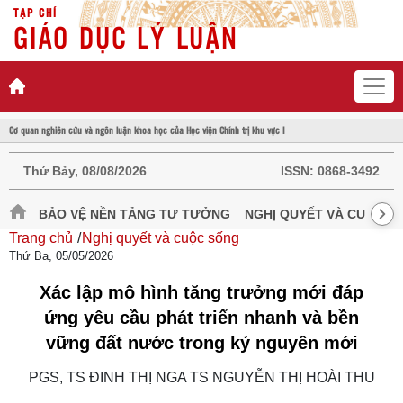
TẠP CHÍ
GIÁO DỤC LÝ LUẬN
Cơ quan nghiên cứu và ngôn luận khoa học của Học viện Chính trị khu vực I
Thứ Bảy, 08/08/2026
ISSN:
0868-3492
BẢO VỆ NỀN TẢNG TƯ TƯỞNG
NGHỊ QUYẾT VÀ CUỘC S
Trang chủ
Nghị quyết và cuộc sống
Thứ Ba, 05/05/2026
Xác lập mô hình tăng trưởng mới đáp
ứng yêu cầu phát triển nhanh và bền
vững đất nước trong kỷ nguyên mới
PGS, TS ĐINH THỊ NGA TS NGUYỄN THỊ HOÀI THU