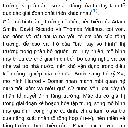
trưởng và phản ánh sự vận động của tư duy kinh tế
(1)
qua các giai đoạn phát triển khác nhau
.
Các mô hình tăng trưởng cổ điển, tiêu biểu của Adam
Smith, David Ricardo và Thomas Malthus, coi vốn,
lao động và đất đai là ba yếu tố cơ bản của tăng
trưởng, đề cao vai trò của “bàn tay vô hình” thị
trường trong phân bổ nguồn lực. Tuy nhiên, mô hình
này thiếu cơ chế giải thích tiến bộ công nghệ
và
coi
nhẹ vai trò nhà nước, nên khó vận dụng trong điều
kiện công nghiệp hóa hiện đại. Bước sang thế kỷ XX,
mô hình Harrod - Domar nhấn mạnh mối quan hệ
giữa tiết kiệm và hiệu quả sử dụng vốn, coi đây là
nhân tố quyết định tăng trưởng.
Mặc dù có giá trị
trong giai đoạn kế hoạch hóa tập trung, song mô hình
này giả định công nghệ cố định, chưa làm rõ vai trò
của năng suất nhân tố tổng hợp (TFP), nên thiên về
tăng trưởng theo chiều rộng. Khắc phục những hạn