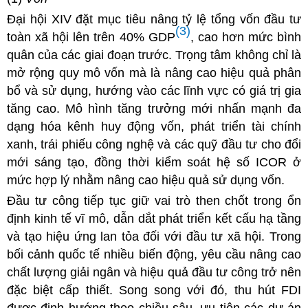
Đại hội XIV đặt mục tiêu nâng tỷ lệ tổng vốn đầu tư
(3)
toàn xã hội lên trên 40% GDP
, cao hơn mức bình
quân của các giai đoạn trước. Trọng tâm không chỉ là
mở rộng quy mô vốn mà là nâng cao hiệu quả phân
bổ và sử dụng, hướng vào các lĩnh vực có giá trị gia
tăng cao. Mô hình tăng trưởng mới nh
ấn mạnh đa
dạng hóa kênh huy động vốn, phát triển tài chính
xanh, trái phiếu công nghệ và các quỹ đầu tư cho đổi
mới sáng tạo, đồng thời kiểm soát hệ số ICOR ở
mức hợp lý nhằm nâng cao hiệu quả sử dụng vốn.
Đầu tư công tiếp tục giữ vai trò then chốt trong ổn
định kinh tế vĩ mô, dẫn dắt phát triển kết cấu hạ tầng
và tạo hiệu ứng lan tỏa đối với đầu tư xã hội. Trong
bối cảnh quốc tế nhiều biến động, yêu cầu nâng cao
chất lượng giải ngân và hiệu quả đầu tư công trở nên
đặc biệt cấp thiết. Song song với đó, thu hút FDI
được định hướng theo chiều sâu, ưu tiên các dự án