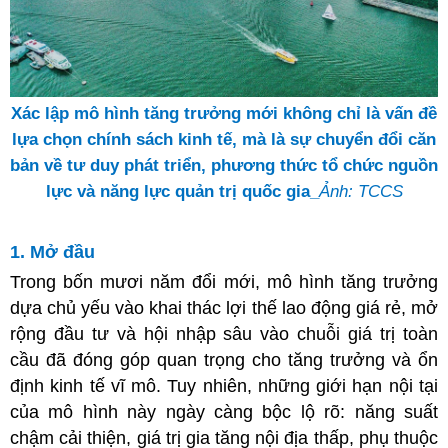
Xác lập mô hình tăng trưởng mới không chỉ là vấn đề
lựa chọn chính sách kinh tế, mà là sự chuyển đổi căn
bản về tư duy phát triển, phương thức tổ chức nguồn
lực và năng lực quản trị quốc gia_
Ảnh: TCCS
1. Mở đầu
Trong bốn mươi năm đổi mới, mô hình tăng trưởng
dựa chủ yếu vào khai thác lợi thế lao động giá rẻ, mở
rộng đầu tư và hội nhập sâu vào chuỗi giá trị toàn
cầu đã đóng góp quan trọng cho tăng trưởng và ổn
định kinh tế vĩ mô. Tuy nhiên, những giới hạn nội tại
của mô hình này ngày càng bộc lộ rõ: năng suất
chậm cải thiện, giá trị gia tăng nội địa thấp, phụ thuộc