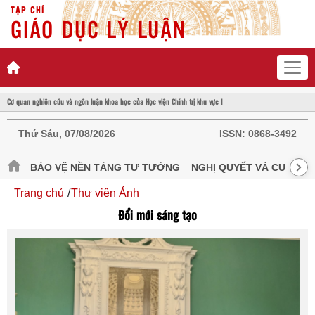
TẠP CHÍ
GIÁO DỤC LÝ LUẬN
Cơ quan nghiên cứu và ngôn luận khoa học của Học viện Chính trị khu vực I
Thứ Sáu, 07/08/2026
ISSN:
0868-3492
BẢO VỆ NỀN TẢNG TƯ TƯỞNG
NGHỊ QUYẾT VÀ CUỘC S
Trang chủ
Thư viện Ảnh
Đổi mới sáng tạo