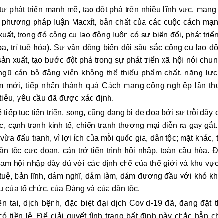
ư phát triển mạnh mẽ, tạo đột phá trên nhiều lĩnh vực, mang
eo phương pháp luận Macxít, bản chất của các cuộc cách mạ
xuất, trong đó công cụ lao động luôn có sự biến đổi, phát triể
a, trí tuệ hóa). Sự vận động biến đổi sâu sắc công cụ lao độ
ản xuất, tạo bước đột phá trong sự phát triển
xã hội nói chu
 ngũ cán bộ đảng viên không thể thiếu phẩm chất, năng lực
m mới, tiếp nhận thành quả Cách mạng công nghiệp lần thứ
iêu, yêu cầu đã được xác định.
 tiếp tục tiến triển, song, cũng đang bị đe dọa bởi sự trỗi dậy
, cạnh tranh kinh tế, chiến tranh thương mại diễn ra gay gắt.
a đấu tranh, vì lợi ích của mỗi quốc gia, dân tộc; mặt khác, t
ân tộc cực đoan, cản trở tiến trình hội nhập, toàn cầu hóa. 
 Nam hội nhập đầy đủ với các định chế của thế giới và khu vực 
 tuệ, bản lĩnh, dám nghĩ, dám làm, dám đương đầu với khó kh
u của tổ chức, của Đảng và của dân tộc.
ên tai, dịch bệnh, đặc biệt đại dịch Covid-19 đã, đang đặt t
ó tiền lệ. Để giải quyết tình trạng bất định này chắc hẳn c