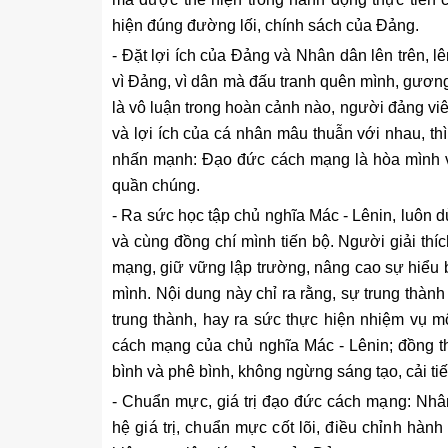
hiện đúng đường lối, chính sách của Đảng.
- Đặt lợi ích của Đảng và Nhân dân lên trên, lê
vì Đảng, vì dân mà đấu tranh quên mình, gương
là vô luận trong hoàn cảnh nào, người đảng viên
và lợi ích của cá nhân mâu thuẫn với nhau, thì
nhấn mạnh: Đạo đức cách mạng là hòa mình vớ
quần chúng.
- Ra sức học tập chủ nghĩa Mác - Lênin, luôn d
và cùng đồng chí mình tiến bộ. Người giải thí
mạng, giữ vững lập trường, nâng cao sự hiểu bi
mình. Nội dung này chỉ ra rằng, sự trung thàn
trung thành, hay ra sức thực hiện nhiệm vụ 
cách mạng của chủ nghĩa Mác - Lênin; đồng t
bình và phê bình, không ngừng sáng tạo, cải tiế
- C
huẩn mực, giá trị đạo đức cách mạng: Nhân, 
hệ giá trị, chuẩn mực cốt lõi, điều chỉnh hành