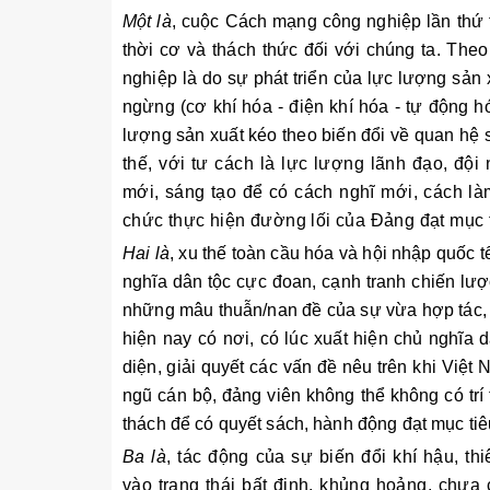
Một là
, cuộc Cách mạng công nghiệp lần thứ t
thời cơ và thách thức đối với chúng ta. Th
nghiệp là do sự phát triển của lực lượng sản 
ngừng (cơ khí hóa - điện khí hóa - tự động hó
lượng sản xuất kéo theo biến đổi về quan hệ s
thế, với tư cách là lực lượng lãnh đạo, đội
mới, sáng tạo để có cách nghĩ mới, cách là
chức thực hiện đường lối của Đảng đạt mục t
Hai là
, xu thế toàn cầu hóa và hội nhập quốc tế
nghĩa dân tộc cực đoan, cạnh tranh chiến lược
những mâu thuẫn/nan đề của sự vừa hợp tác, vừ
hiện nay có nơi, có lúc xuất hiện chủ nghĩa d
diện, giải quyết các vấn đề nêu trên khi Việt
ngũ cán bộ, đảng viên không thể không có trí
thách để có quyết sách, hành động đạt mục tiê
Ba là
, tác động của sự biến đổi khí hậu, thi
vào trạng thái bất định, khủng hoảng, chưa c