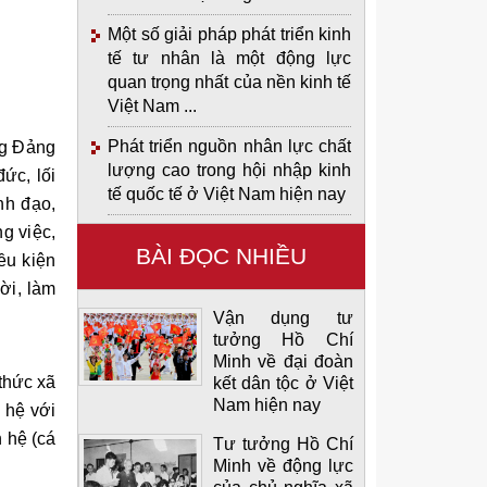
Một số giải pháp phát triển kinh
tế tư nhân là một động lực
quan trọng nhất của nền kinh tế
Việt Nam ...
Phát triển nguồn nhân lực chất
ng Đảng
lượng cao trong hội nhập kinh
ức, lối
tế quốc tế ở Việt Nam hiện nay
nh đạo,
g việc,
BÀI ĐỌC NHIỀU
ều kiện
ời, làm
Vận dụng tư
tưởng Hồ Chí
Minh về đại đoàn
 thức xã
kết dân tộc ở Việt
Nam hiện nay
 hệ với
 hệ (cá
Tư tưởng Hồ Chí
Minh về động lực