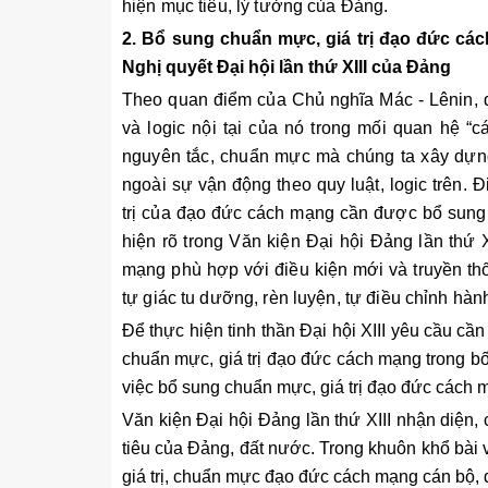
hiện mục tiêu, lý tưởng của Đảng.
2. Bổ sung chuẩn mực, giá trị đạo đức các
Nghị quyết Đại hội lần thứ XIII của Đảng
Theo quan điểm của Chủ nghĩa Mác - Lênin, đạo
và logic nội tại của nó trong mối quan hệ 
nguyên tắc, chuẩn mực mà chúng ta xây dựng
ngoài sự vận động theo quy luật, logic trên. 
trị của đạo đức cách mạng cần được bổ sung đ
hiện rõ trong Văn kiện Đại hội Đảng lần thứ
mạng phù hợp với điều kiện mới và truyền th
tự giác tu dưỡng, rèn luyện, tự điều chỉnh hàn
Để thực hiện tinh thần Đại hội XIII yêu cầu cần
chuẩn mực, giá trị đạo đức cách mạng trong bố
việc bổ sung chuẩn mực, giá trị đạo đức cách
Văn kiện Đại hội Đảng lần thứ XIII nhận diện, 
tiêu của Đảng, đất nước. Trong khuôn khổ bài 
giá trị, chuẩn mực đạo đức cách mạng cán bộ, 