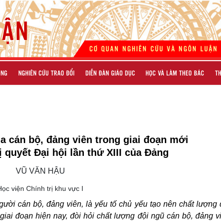
UẬN
CƠ QUAN NGHIÊN CỨU VÀ NGÔN LUẬN 
ỐNG
NGHIÊN CỨU TRAO ĐỔI
DIỄN ĐÀN GIÁO DỤC
HỌC VÀ LÀM THEO BÁC
TH
 cán bộ, đảng viên trong giai đoạn mới
ị quyết Đại hội lần thứ XIII của Đảng
VŨ VĂN HẬU
Học viện Chính trị khu vực I
ười cán bộ, đảng viên, là yếu tố chủ yếu tạo nên chất lượng 
iai đoạn hiện nay, đòi hỏi chất lượng đội ngũ cán bộ, đảng v