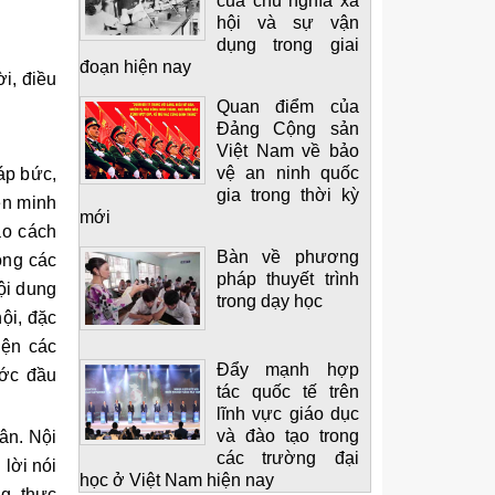
của chủ nghĩa xã
hội và sự vận
dụng trong giai
đoạn hiện nay
i, điều
Quan điểm của
Đảng Cộng sản
Việt Nam về bảo
vệ an ninh quốc
áp bức,
gia trong thời kỳ
ên minh
mới
ạo cách
Bàn về phương
ong các
pháp thuyết trình
ội dung
trong dạy học
ội, đặc
iện các
Đẩy mạnh hợp
ước đầu
tác quốc tế trên
lĩnh vực giáo dục
và đào tạo trong
ân. Nội
các trường đại
lời nói
học ở Việt Nam hiện nay
g, thực