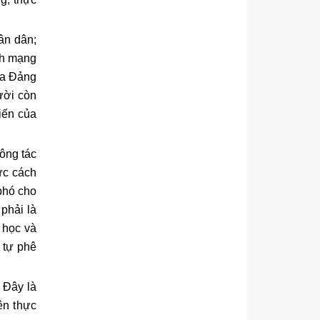
hân dân;
ch mạng
của Đảng
gười còn
iến của
công tác
ức cách
 phó cho
phải là
 học và
 tự phê
. Đây là
iên thực