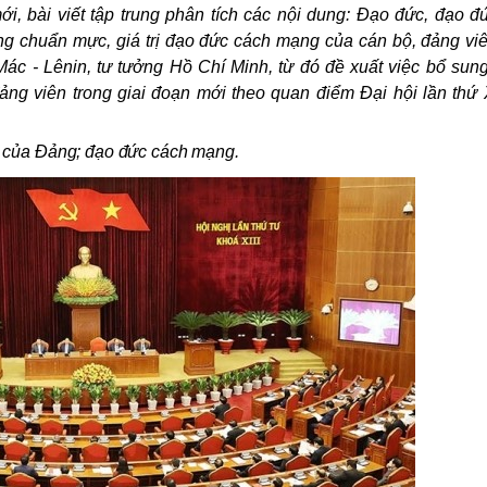
i, bài viết tập trung phân tích các nội dung: Đạo đức, đạo đ
ng chuẩn mực, giá trị đạo đức cách mạng của cán bộ, đảng viê
ác - Lênin, tư tưởng Hồ Chí Minh, từ đó đề xuất việc bổ sun
ng viên trong giai đoạn mới theo quan điểm Đại hội lần thứ X
II của Đảng; đạo đức cách mạng.