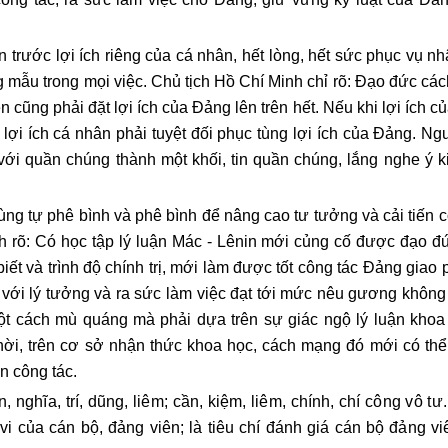
n trước lợi ích riêng của cá nhân, hết lòng, hết sức phục vụ n
 mẫu trong mọi việc. Chủ tịch Hồ Chí Minh chỉ rõ: Đạo đức cá
 cũng phải đặt lợi ích của Đảng lên trên hết. Nếu khi lợi ích 
 lợi ích cá nhân phải tuyệt đối phục tùng lợi ích của Đảng. N
i quần chúng thành một khối, tin quần chúng, lắng nghe ý k
ùng tự phê bình và phê bình để nâng cao tư tưởng và cải tiến 
ch rõ: Có học tập lý luận Mác - Lênin mới củng cố được đạo đ
ết và trình độ chính trị, mới làm được tốt công tác Đảng giao
h với lý tưởng và ra sức làm việc đạt tới mức nêu gương không 
một cách mù quáng mà phải dựa trên sự giác ngộ lý luận khoa
hời, trên cơ sở nhận thức khoa học, cách mạng đó mới có thể
n công tác.
nghĩa, trí, dũng, liêm; cần, kiệm, liêm, chính, chí công vô tư
 vi của cán bộ, đảng viên; là tiêu chí đánh giá cán bộ đảng v