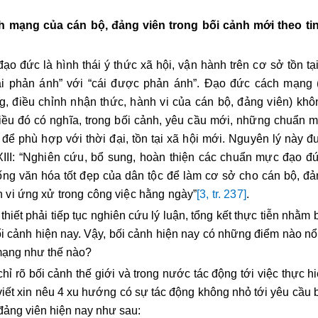
h mạng của cán bộ, đảng viên trong bối cảnh mới theo ti
 đức là hình thái ý thức xã hội, vận hành trên cơ sở tồn tại
“cái phản ánh” với “cái được phản ánh”. Đạo đức cách mạng
, điều chỉnh nhận thức, hành vi của cán bộ, đảng viên) kh
Điều đó có nghĩa, trong bối cảnh, yêu cầu mới, những chuẩn m
ể phù hợp với thời đại, tồn tại xã hội mới. Nguyên lý này đ
 XIII: “Nghiên cứu, bổ sung, hoàn thiện các chuẩn mực đạo đ
ống văn hóa tốt đẹp của dân tộc để làm cơ sở cho cán bộ, đả
h vi ứng xử trong công việc hằng ngày”
[3, tr. 237]
.
 thiết phải tiếp tục nghiên cứu lý luận, tổng kết thực tiễn nhằm
i cảnh hiện nay. Vậy, bối cảnh hiện nay có những điểm nào nổi 
 mạng như thế nào?
chỉ rõ bối cảnh thế giới và trong nước tác động tới việc thực 
viết xin nêu 4 xu hướng có sự tác động không nhỏ tới yêu cầu 
đảng viên hiện nay như sau: