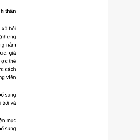
nh thần
 xã hội
 (những
ông nằm
ực, giá
ược thể
ức cách
ng viên
 bổ sung
trội và
hiện mục
bổ sung