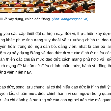
III về xây dựng, chỉnh đốn Đảng.
(Ảnh: dangcongsan.vn)
 yêu cầu cấp thiết đặt ra hiện nay. Bởi vì, thực hiện xây dự
 khắc phục tình trạng suy thoái về tư tưởng chính trị, đạo đ
uyển hóa” trong đội ngũ cán bộ, đảng viên, nhất là cán bộ lã
iệm vụ xây dựng Đảng về đạo đức được xác định ở nhiều côn
hoàn thiện các chuẩn mực đạo đức cách mạng phù hợp với đi
ách mạng để là căn cứ điều chỉnh nhận thức, hành vi, đồng th
ảng viên hiện nay.
ạo đức, song, tựu chung lại có thể hiểu đạo đức là hình thái ý
uyên tắc, chuẩn mực điều chỉnh hành vi con người trong quan
là tiêu chí đánh giá sự ứng xử của con người trên các mối quan