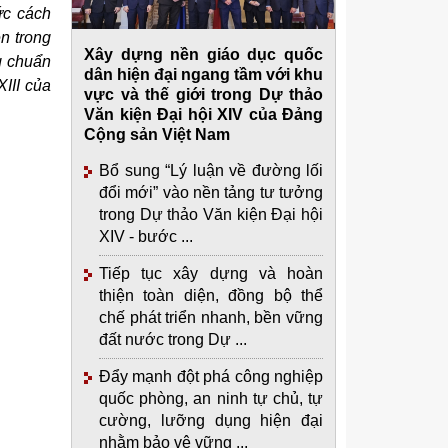
ức cách
n trong
Xây dựng nền giáo dục quốc
g chuẩn
dân hiện đại ngang tầm với khu
III của
vực và thế giới trong Dự thảo
Văn kiện Đại hội XIV của Đảng
Cộng sản Việt Nam
Bổ sung “Lý luận về đường lối
đổi mới” vào nền tảng tư tưởng
trong Dự thảo Văn kiện Đại hội
XIV - bước ...
Tiếp tục xây dựng và hoàn
thiện toàn diện, đồng bộ thể
chế phát triển nhanh, bền vững
đất nước trong Dự ...
Đẩy mạnh đột phá công nghiệp
quốc phòng, an ninh tự chủ, tự
cường, lưỡng dụng hiện đại
nhằm bảo vệ vững ...