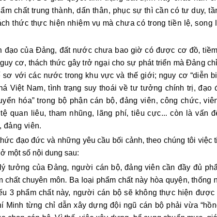
m chất trung thành, dấn thân, phục sự thì cần có tư duy, tầ
ch thức thực hiện nhiệm vụ mà chưa có trong tiền lệ, song l
h đạo của Đảng, đất nước chưa bao giờ có được cơ đồ, tiềm 
nguy cơ, thách thức gây trở ngại cho sự phát triển mà Đảng ch
ế sơ với các nước trong khu vực và thế giới; nguy cơ “diễn b
á Việt Nam, tình trạng suy thoái về tư tưởng chính trị, đạo
huyển hóa” trong bộ phận cán bộ, đảng viên, công chức, viê
tệ quan liêu, tham nhũng, lãng phí, tiêu cực... còn là vấn 
, đảng viên.
 thức đạo đức và những yêu cầu bối cảnh, theo chúng tôi việc t
ở một số nội dung sau:
, lý tưởng của Đảng, người cán bộ, đảng viên cần đầy đủ ph
m chất chuyên môn. Ba loại phẩm chất này hòa quyện, thống n
iếu 3 phẩm chất này, người cán bộ sẽ không thực hiện được
í Minh từng chỉ dẫn xây dựng đội ngũ cán bộ phải vừa “hồn