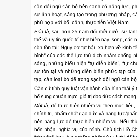
cần đội ngũ cán bộ bên cạnh có năng lực, phẩ
sự linh hoạt, sáng tạo trong phương pháp, cá
phù hợp với bối cảnh, thực tiễn Việt Nam.
Bốn là
, sau hơn 35 năm đổi mới dưới sự lãn
thế và uy tín quốc tế như hiện nay, song, các 
còn tồn tại: Nguy cơ tụt hậu xa hơn về kinh t
bình” của các thế lực thù địch nhằm chống ph
sống, những biểu hiện “tự diễn biến”, “tự c
sự tồn tại và những diễn biến phức tạp của 
tạp, cần loại bỏ để trong sạch đội ngũ cán bộ
Căn cứ tính quy luật vận hành của hình thái ý
bổ sung chuẩn mực, giá trị đạo đức cách mạng 
Một là
, để thực hiện nhiệm vụ theo mục tiêu
chính trị, phẩm chất đạo đức và năng lực/phẩ
nên năng lực để thực hiện nhiệm vụ. Nếu th
bổn phận, nghĩa vụ của mình. Chủ tịch Hồ Ch