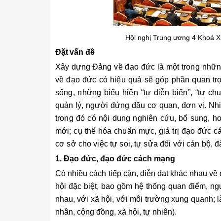
Hội nghị Trung ương 4 Khoá X
Đặt vấn đề
Xây dựng Đả
ng về đạo đức là một trong những
về đạo đức có hiệu quả sẽ góp phần quan trọng
sống, những biểu hiện “tự diễn biến”, “tự ch
quản lý, người đứng đầu cơ quan, đơn vị. Nh
trong đó có nội dung nghiên cứu, bổ sung, 
mới; cụ thể hóa chuẩn mực, giá trị đạo đức c
cơ sở cho việc tự soi, tự sửa đối với cán bộ, đ
1. Đạo đức, đạo đức cách mạng
Có nhiều cách tiếp cận, diễn đạt khác nhau về đ
hội đặc biệt, bao gồm hệ thống quan điểm, ng
nhau, với xã hội, với môi trường xung quanh; 
nhân, cộng đồng, xã hội, tự nhiên).