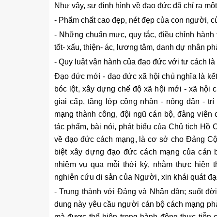
Như vậy, sự định hình về đạo đức đã chỉ ra một
- Phẩm chất cao đẹp, nét đẹp của con người, c
- Những chuẩn mực, quy tắc, điều chỉnh hành 
tốt- xấu, thiện- ác, lương tâm, danh dự nhân phẩ
- Quy luật vận hành của đạo đức với tư cách là h
Đạo đức mới - đạo đức xã hội chủ nghĩa là kết
bóc lột, xây dựng chế độ xã hội mới - xã hội
giai cấp, tầng lớp công nhân - nông dân - t
mạng thành công, đội ngũ cán bộ, đảng viên
tác phẩm, bài nói, phát biểu của Chủ tịch Hồ 
về đạo đức cách mạng, là cơ sở cho Đảng Cộn
biệt xây dựng đạo đức cách mạng của cán bộ
nhiệm vụ qua mỗi thời kỳ, nhằm thực hiện 
nghiên cứu di sản của Người, xin khái quát 
- Trung thành với Đảng và Nhân dân; suốt đờ
dung này yêu cầu người cán bộ cách mạng phải 
mà được thể hiện trong hành động thực tiễn c