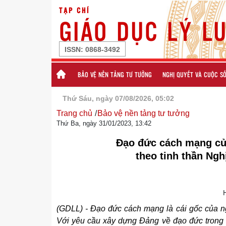
TẠP CHÍ
GIÁO DỤC LÝ L
ISSN:
0868-3492
BẢO VỆ NỀN TẢNG TƯ TƯỞNG
NGHỊ QUYẾT VÀ CUỘC S
Thứ Sáu, ngày 07/08/2026, 05:02
Trang chủ
Bảo vệ nền tảng tư tưởng
Thứ Ba, ngày 31/01/2023, 13:42
Đạo đức cách mạng của
theo tinh thần Ngh
(GDLL) - Đạo đức cách mạng là cái gốc của ng
Với yêu cầu xây dựng Đảng về đạo đức trong g