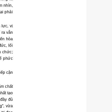
m nhìn,
ại phải
lực, vị
ỉ ra vẫn
iến hòa
 đức,
lối
n chức;
để phức
iếp cận
ẩm chất
hất tạo
 đầy đủ
g”, vừa