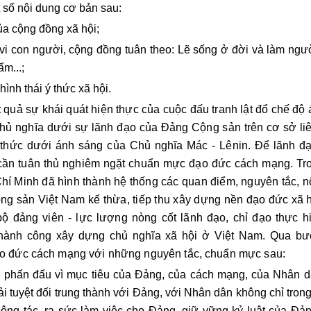
 số nội dung cơ bản sau:
ủa cộng đồng xã hội;
vi con người, cộng đồng tuân theo: Lẽ sống ở đời và làm ngườ
m...;
ình thái ý thức xã hội.
 quả sự khái quát hiện thực của cuộc đấu tranh lật đổ chế độ 
 chủ nghĩa dưới sự lãnh đạo của Đảng Cộng sản trên cơ sở li
rí thức dưới ánh sáng của Chủ nghĩa Mác - Lênin.
Để lãnh đ
 cần tuân thủ nghiêm ngặt chuẩn mực đạo đức cách mạng. Tr
Chí Minh đã hình thành hệ thống các quan điểm, nguyên tắc, n
g sản Việt Nam kế thừa, tiếp thu xây dựng nền đạo đức xã h
 đảng viên - lực lượng nòng cốt lãnh đạo, chỉ đạo thực h
thành công xây dựng chủ nghĩa xã hội ở Việt Nam. Qua b
đạo đức cách mạng với những nguyên tắc, chuẩn mực sau:
i phấn đấu vì mục tiêu của Đảng, của cách mạng, của Nhân d
tuyệt đối trung thành với Đảng, với Nhân dân không chỉ trong 
ông tác, ra sức làm việc cho Đảng, giữ vững kỷ luật của Đản