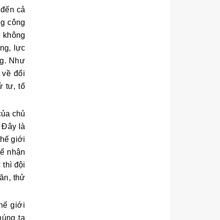
 đến cả
ng công
n không
ng, lực
ng. Như
 về đổi
 tư, tổ
 của chủ
 Đây là
hế giới
Để nhận
thì đội
ăn, thử
hế giới
húng ta