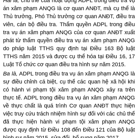
Hai là,
chủ thể của hoạt động ADPL trong điều tra vụ
án xâm phạm ANQG là cơ quan ANĐT, mà cụ thể là
Thủ trưởng, Phó Thủ trưởng cơ quan ANĐT, điều tra
viên, cán bộ điều tra. Thẩm quyền ADPL trong điều
tra vụ án xâm phạm ANQG của cơ quan ANĐT xuất
phát từ thẩm quyền điều tra vụ án xâm phạm ANQG
do pháp luật TTHS quy định tại Điều 163 Bộ luật
TTHS năm 2015 và được cụ thể hóa tại Điều 16, 17
Luật Tổ chức cơ quan điều tra hình sự năm 2015.
Ba là,
ADPL trong điều tra vụ án xâm phạm ANQG là
sự điều chỉnh cá biệt, cụ thể các quan hệ xã hội khi
có hành vi phạm tội xâm phạm ANQG xảy ra trên
thực tế. ADPL trong điều tra vụ án xâm phạm ANQG
về thực chất là quá trình Cơ quan ANĐT thực hiện
việc truy cứu trách nhiệm hình sự đối với các chủ thể
đã thực hiện hành vi phạm tội xâm phạm ANQG
được quy định từ Điều 108 đến Điều 121 của Bộ luật
hình sự năm 2015, sửa đổi, bổ sung năm 2017.