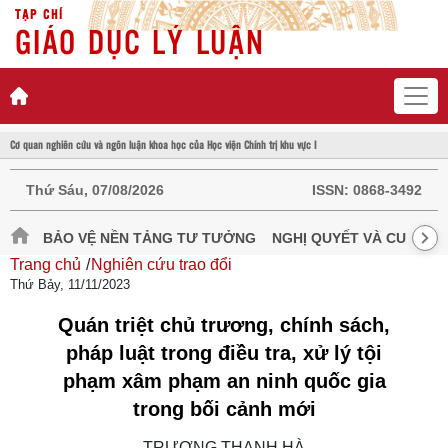
TẠP CHÍ
GIÁO DỤC LÝ LUẬN
Cơ quan nghiên cứu và ngôn luận khoa học của Học viện Chính trị khu vực I
Thứ Sáu, 07/08/2026
ISSN:
0868-3492
BẢO VỆ NỀN TẢNG TƯ TƯỞNG
NGHỊ QUYẾT VÀ CUỘC S
Trang chủ
Nghiên cứu trao đổi
Thứ Bảy, 11/11/2023
Quán triệt chủ trương, chính sách,
pháp luật trong điều tra, xử lý tội
phạm xâm phạm an ninh quốc gia
trong bối cảnh mới
TRƯƠNG THANH HÀ