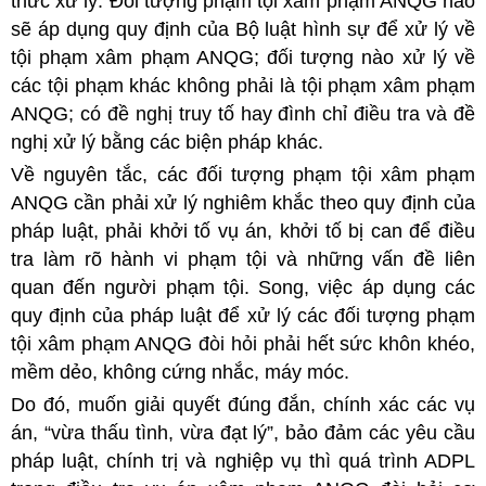
thức xử lý: Đối tượng phạm tội xâm phạm ANQG nào
sẽ áp dụng quy định của Bộ luật hình sự để xử lý về
tội phạm xâm phạm ANQG; đối tượng nào xử lý về
các tội phạm khác không phải là tội phạm xâm phạm
ANQG; có đề nghị truy tố hay đình chỉ điều tra và đề
nghị xử lý bằng các biện pháp khác.
Về nguyên tắc, các đối tượng phạm tội xâm phạm
ANQG cần phải xử lý nghiêm khắc theo quy định của
pháp luật, phải khởi tố vụ án, khởi tố bị can để điều
tra làm rõ hành vi phạm tội và những vấn đề liên
quan đến người phạm tội. Song, việc áp dụng các
quy định của pháp luật để xử lý các đối tượng phạm
tội xâm phạm ANQG đòi hỏi phải hết sức khôn khéo,
mềm dẻo, không cứng nhắc, máy móc.
Do đó, muốn giải quyết đúng đắn, chính xác các vụ
án, “vừa thấu tình, vừa đạt lý”, bảo đảm các yêu cầu
pháp luật, chính trị và nghiệp vụ thì quá trình ADPL