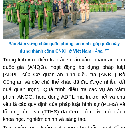
Bảo đảm vững chắc quốc phòng, an ninh, góp phần xây
dựng thành công CNXH ở Việt Nam
- Ảnh: IT
Trong lĩnh vực điều tra các vụ án xâm phạm an ninh
quốc gia (ANQG), hoạt động áp dụng pháp luật
(ADPL) của Cơ quan an ninh điều tra (ANĐT) Bộ
Công an và các chủ thể khác đã đạt được nhiều kết
quả quan trọng. Quá trình điều tra các vụ án xâm
phạm ANQG, hoạt động ADPL mà trước hết và chủ
yếu là các quy định của pháp luật hình sự (PLHS) và
tố tụng hình sự (TTHS) đã được tổ chức một cách
khoa học, nghiêm chỉnh và sáng tạo.
Tuy nhiên, qua khảo sát cũng cho thấy, hoạt động