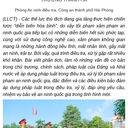
Phòng An ninh điều tra, Công an thành phố Hải Phòng
(LLCT) - Các thế lực thù địch đang gia tăng thực hiện chiến
lược “diễn biến hòa bình”, do vậy tội phạm xâm phạm an
ninh quốc gia tiếp tục có những diễn biến hết sức phức tạp,
cùng với sử dụng công nghệ cao, xâm phạm không gian
mạng là những hành động liều lĩnh, mất nhân tính, gây mất
an ninh, trật tự. Bởi vậy, quá trình điều tra, xử lý gặp rất nhiều
khó khăn. Bài viết phân tích, làm rõ những vấn đề cơ bản
trong chủ trương, chính sách, pháp luật của Đảng và Nhà
nước về áp dụng pháp luật trong điều tra, xử lý tội phạm xâm
phạm an ninh quốc gia, đặc điểm và các điều kiện bảo đảm
áp dụng pháp luật trong điều tra, xỷ lý, đáp ứng yêu cầu,
nhiệm vụ bảo vệ an ninh quốc gia trong tình hình mới.