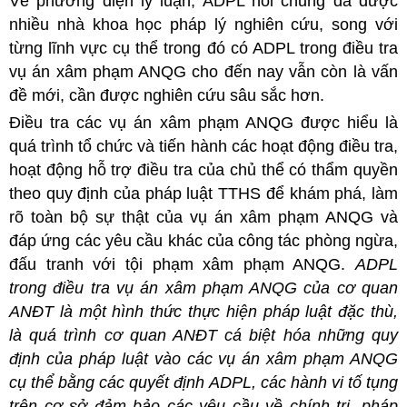
Về phương diện lý luận, ADPL nói chung đã được
nhiều nhà khoa học pháp lý nghiên cứu, song với
từng lĩnh vực cụ thể trong đó có ADPL trong điều tra
vụ án xâm phạm ANQG cho đến nay vẫn còn là vấn
đề mới, cần được nghiên cứu sâu sắc hơn.
Điều tra các vụ án xâm phạm ANQG được hiểu là
quá trình tổ chức và tiến hành các hoạt động điều tra,
hoạt động hỗ trợ điều tra của chủ thể có thẩm quyền
theo quy định của pháp luật TTHS để khám phá, làm
rõ toàn bộ sự thật của vụ án xâm phạm ANQG và
đáp ứng các yêu cầu khác của công tác phòng ngừa,
đấu tranh với tội phạm xâm phạm ANQG.
ADPL
trong điều tra vụ án xâm phạm ANQG của cơ quan
ANĐT là một hình thức thực hiện pháp luật đặc thù,
là quá trình cơ quan ANĐT cá biệt hóa những quy
định của pháp luật vào các vụ án xâm phạm ANQG
cụ thể bằng các quyết định ADPL, các hành vi tố tụng
trên cơ sở đảm bảo các yêu cầu về chính trị, pháp