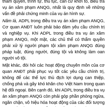
thẩm quyền, trình tự, thủ tục, căn cứ khởi tố, điều tra
vụ án xâm phạm ANQG, nhất là quy định về những
vấn đề phải chứng minh của vụ án hình sự.
Năm là,
ADPL trong điều tra vụ án xâm phạm ANQG,
Cơ quan ANĐT luôn phải bảo đảm yêu cầu chính trị
và nghiệp vụ. Khi ADPL trong điều tra vụ án xâm
phạm ANQG, một mặt, các chủ thể có thẩm quyền
phải xử lý người phạm tội xâm phạm ANQG đúng
pháp luật, đúng người, đúng tội và không làm oan
người vô tội.
Mặt khác, đòi hỏi các hoạt động chuyên môn của cơ
quan ANĐT phải phục vụ tốt các yêu cầu chính trị,
không để các thế lực thù địch lợi dụng can thiệp,
chống phá và gây khó khăn cho Việt Nam trong quan
hệ đối ngoại. Bên cạnh đó, khi ADPL trong điều tra vụ
án xâm phạm ANQG còn phải góp phần phòng ngừa,
ngăn chặn, vô hiệu hóa hoạt động của các đối tượng