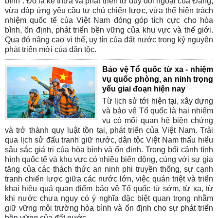
bình”. Đó là kế thừa và phát triển tư duy đối ngoại của Đảng,
vừa đáp ứng yêu cầu tự chủ chiến lược, vừa thể hiện trách
nhiệm quốc tế của Việt Nam đóng góp tích cực cho hòa
bình, ổn định, phát triển bền vững của khu vực và thế giới.
Qua đó nâng cao vị thế, uy tín của đất nước trong kỷ nguyên
phát triển mới của dân tộc.
Bảo vệ Tổ quốc từ xa - nhiệm
vụ quốc phòng, an ninh trọng
yếu giai đoạn hiện nay
Từ lịch sử tới hiện tại, xây dựng
và bảo vệ Tổ quốc là hai nhiệm
vụ có mối quan hệ biện chứng
và trở thành quy luật tồn tại, phát triển của Việt Nam. Trải
qua lịch sử đấu tranh giữ nước, dân tộc Việt Nam thấu hiểu
sâu sắc giá trị của hòa bình và ổn định. Trong bối cảnh tình
hình quốc tế và khu vực có nhiều biến động, cùng với sự gia
tăng của các thách thức an ninh phi truyền thống, sự cạnh
tranh chiến lược giữa các nước lớn, việc quán triệt và triển
khai hiệu quả quan điểm bảo vệ Tổ quốc từ sớm, từ xa, từ
khi nước chưa nguy có ý nghĩa đặc biệt quan trọng nhằm
giữ vững môi trường hòa bình và ổn định cho sự phát triển
bền vững của đất nước.