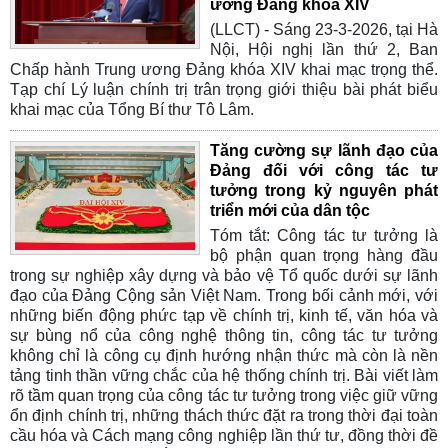
ương Đảng khóa XIV
(LLCT) - Sáng 23-3-2026, tại Hà
Nội, Hội nghị lần thứ 2, Ban
Chấp hành Trung ương Đảng khóa XIV khai mạc trọng thể.
Tạp chí Lý luận chính trị trân trọng giới thiệu bài phát biểu
khai mạc của Tổng Bí thư Tô Lâm.
Tăng cường sự lãnh đạo của
Đảng đối với công tác tư
tưởng trong kỷ nguyên phát
triển mới của dân tộc
Tóm tắt: Công tác tư tưởng là
bộ phận quan trọng hàng đầu
trong sự nghiệp xây dựng và bảo vệ Tổ quốc dưới sự lãnh
đạo của Đảng Cộng sản Việt Nam. Trong bối cảnh mới, với
những biến động phức tạp về chính trị, kinh tế, văn hóa và
sự bùng nổ của công nghệ thông tin, công tác tư tưởng
không chỉ là công cụ định hướng nhận thức mà còn là nền
tảng tinh thần vững chắc của hệ thống chính trị. Bài viết làm
rõ tầm quan trọng của công tác tư tưởng trong việc giữ vững
ổn định chính trị, những thách thức đặt ra trong thời đại toàn
cầu hóa và Cách mạng công nghiệp lần thứ tư, đồng thời đề