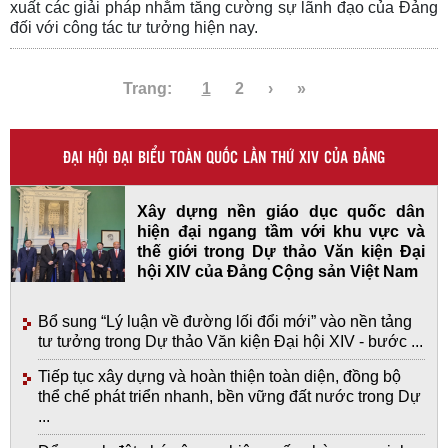
xuất các giải pháp nhằm tăng cường sự lãnh đạo của Đảng
đối với công tác tư tưởng hiện nay.
Trang:
1
2
›
»
ĐẠI HỘI ĐẠI BIỂU TOÀN QUỐC LẦN THỨ XIV CỦA ĐẢNG
Xây dựng nền giáo dục quốc dân
hiện đại ngang tầm với khu vực và
thế giới trong Dự thảo Văn kiện Đại
hội XIV của Đảng Cộng sản Việt Nam
Bổ sung “Lý luận về đường lối đổi mới” vào nền tảng
tư tưởng trong Dự thảo Văn kiện Đại hội XIV - bước ...
Tiếp tục xây dựng và hoàn thiện toàn diện, đồng bộ
thể chế phát triển nhanh, bền vững đất nước trong Dự
...