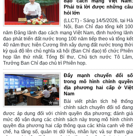
đạo cách mạng Việt Nam:
Phải trả lời được những câu
hỏi lớn
(LLCT) - Sáng 14/5/2026, tại Hà
Nội, Ban Chỉ đạo tổng kết 100
năm Đảng lãnh đạo cách mạng Việt Nam, định hướng lãnh
đạo phát triển đất nước trong 100 năm tiếp theo và tổng kết
40 năm thực hiện Cương lĩnh xây dựng đất nước trong thời
kỳ quá độ lên chủ nghĩa xã hội (Ban Chỉ đạo) tổ chức Phiên
họp lần thứ nhất. Tổng Bí thư, Chủ tịch nước Tô Lâm,
Trưởng Ban Chỉ đạo chủ trì Phiên họp.
Đẩy mạnh chuyển đổi số
trong mô hình chính quyền
địa phương hai cấp ở Việt
Nam
Bài viết phân tích hệ thống
chính sách chuyển đổi số đang
được áp dụng đối với chính quyền địa phương; đánh giá
mức độ vận dụng các chính sách này trong mô hình chính
quyền địa phương hai cấp thông qua các khía cạnh về thể
chế, hạ tầng số, quản trị dữ liệu, nhân lực và sự tham gia