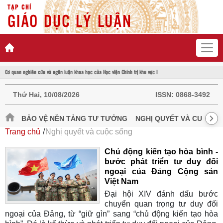
TẠP CHÍ
GIÁO DỤC LÝ LUẬN
Cơ quan nghiên cứu và ngôn luận khoa học của Học viện Chính trị khu vực I
Thứ Hai, 10/08/2026
ISSN:
0868-3492
BẢO VỆ NỀN TẢNG TƯ TƯỞNG
NGHỊ QUYẾT VÀ CUỘC S
Trang chủ
Nghị quyết và cuộc sống
Chủ động kiến tạo hòa bình -
bước phát triển tư duy đối
ngoại của Đảng Cộng sản
Việt Nam
Đại hội XIV đánh dấu bước
chuyển quan trọng tư duy đối
ngoại của Đảng, từ “giữ gìn” sang “chủ động kiến tạo hòa